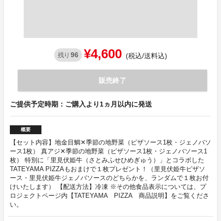
¥4,600
96
残り
(税込/送料込)
販売終了
ご提供予定時期：ご購入より1ヵ月以内に発送
概要
【セット内容】地金目鯛✕季節の地野菜（ピザソース1枚・ジェノバソ
ース1枚） 真アジ✕季節の地野菜（ピザソース1枚・ジェノバソース1
枚） 特別に「里見伏姫牛（さとみふせひめぎゅう）」とコラボした
TATEYAMA PIZZAもおまけで１枚プレゼント！（里見伏姫牛ピザソ
ース・里見伏姫牛ジェノバソースのどちらかを、ランダムで１枚お付
けいたします） 【配送方法】冷凍 ※その他食品表示については、プ
ロジェクトページ内【TATEYAMA PIZZA 商品説明】をご覧くださ
い。