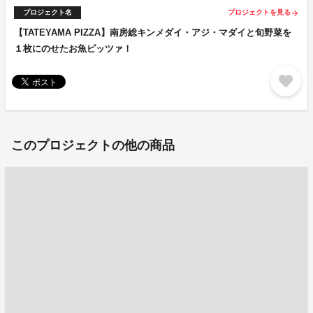
プロジェクト名
プロジェクトを見る
arrow_forward
【TATEYAMA PIZZA】南房総キンメダイ・アジ・マダイと旬野菜を
１枚にのせたお魚ピッツァ！
favorite
このプロジェクトの他の商品