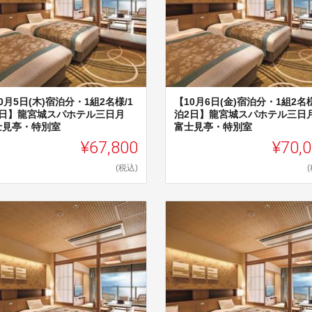
0月5日(木)宿泊分・1組2名様/1
【10月6日(金)宿泊分・1組2名様
2日】龍宮城スパホテル三日月
泊2日】龍宮城スパホテル三
士見亭・特別室
富士見亭・特別室
¥67,800
¥70,
(税込)