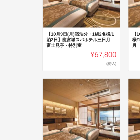
【10月9日(月)宿泊分・1組2名様/1
【1
泊2日】龍宮城スパホテル三日月
様
富士見亭・特別室
月
¥67,800
(税込)