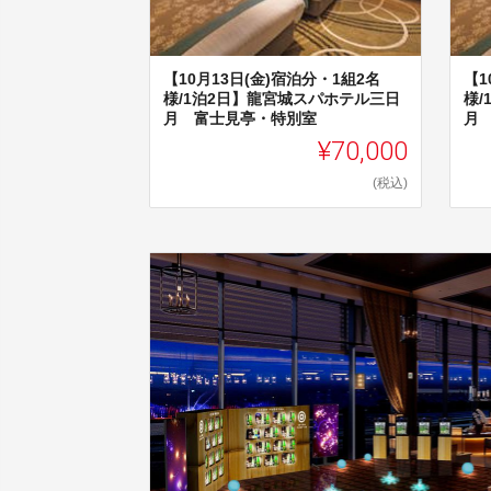
【10月13日(金)宿泊分・1組2名
【1
様/1泊2日】龍宮城スパホテル三日
様
月 富士見亭・特別室
月
¥70,000
(税込)