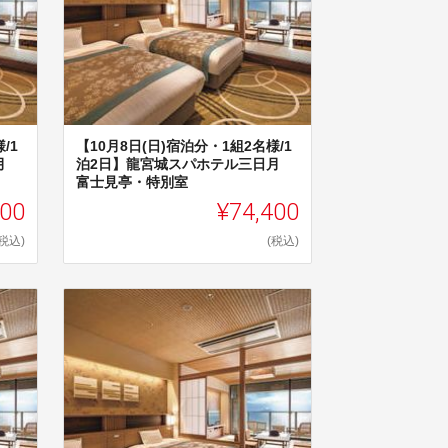
/1
【10月8日(日)宿泊分・1組2名様/1
日月
泊2日】龍宮城スパホテル三日月
富士見亭・特別室
000
¥74,400
(税込)
(税込)