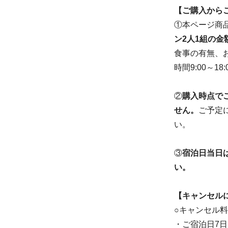
【ご購入から
①本ページ商
ン2人1組の金
食事の有無、お布
時間9:00～1
②
購入時点で
せん。
ご予定
い。
③
宿泊日当日
い。
【キャンセル
○キャンセル
・ご宿泊日7日