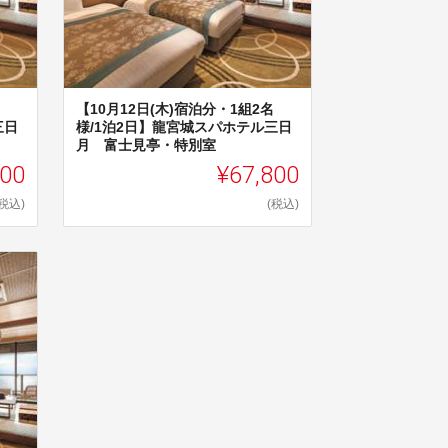
【10月12日(木)宿泊分・1組2名
三日
様/1泊2日】龍宮城スパホテル三日
月 富士見亭・特別室
800
¥67,800
(税込)
(税込)