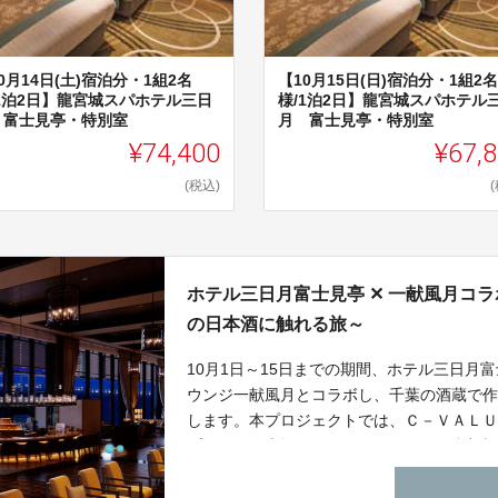
0月14日(土)宿泊分・1組2名
【10月15日(日)宿泊分・1組2名
/1泊2日】龍宮城スパホテル三日
様/1泊2日】龍宮城スパホテル
 富士見亭・特別室
月 富士見亭・特別室
¥74,400
¥67,
(税込)
ホテル三日月富士見亭 ✕ 一献風月コ
の日本酒に触れる旅～
10月1日～15日までの期間、ホテル三日月
ウンジ一献風月とコラボし、千葉の酒蔵で
します。本プロジェクトでは、Ｃ－ＶＡＬ
プランと日本酒フリーフローイベント参加