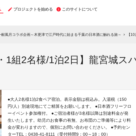
プロジェクトを始める
このサイトについて
 一献風月コラボ企画～木更津で江戸時代に始まる千葉の日本酒に触れる旅～
【10月
chevron_right
分・1組2名様/1泊2日】龍宮城
●大人2名様1泊2食ペア宿泊。表示金額は税込み。入湯税（150
円/人）別途現地にてご精算をお願いします。 ●日本酒フリーフロ
ーイベント参加権付。 ●ご宿泊者様が3名様以降は別途料金が発
生いたします。幼児のお食事の有無、お布団のご準備等により料
金が変わりますので、個別にお問い合わせください。 ●予約セン
ターTEL：0438-41-8111（受付時間9：00～18：00）