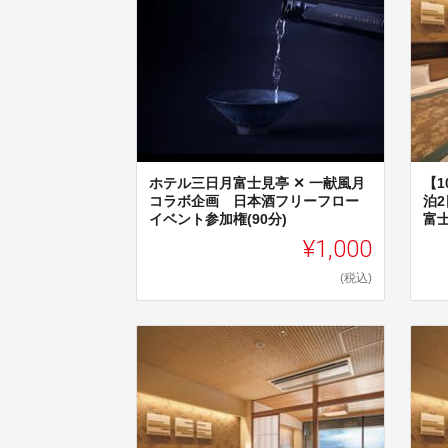
ホテル三日月富士見亭 ✕ 一献風月
【1
コラボ企画 日本酒フリーフロー
泊
イベント参加権(90分)
富
¥1,000
(税込)