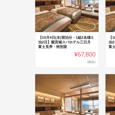
【10月4日(水)宿泊分・1組2名様/1
【1
泊2日】龍宮城スパホテル三日月
泊
富士見亭・特別室
富
¥67,800
(税込)