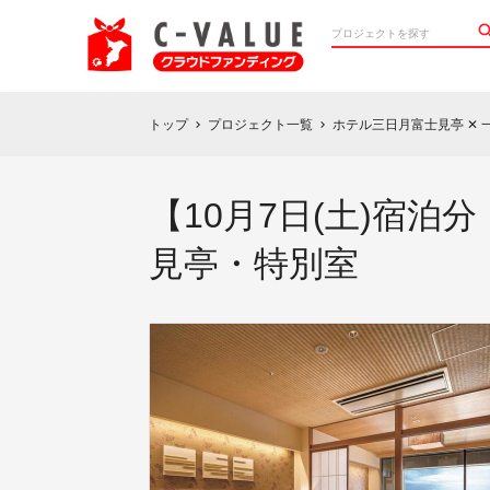
トップ
プロジェクト一覧
ホテル三日月富士見亭 ✕
chevron_right
chevron_right
【10月7日(土)宿泊
見亭・特別室