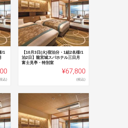
/1
【10月3日(火)宿泊分・1組2名様/1
日月
泊2日】龍宮城スパホテル三日月
富士見亭・特別室
800
¥67,800
(税込)
(税込)