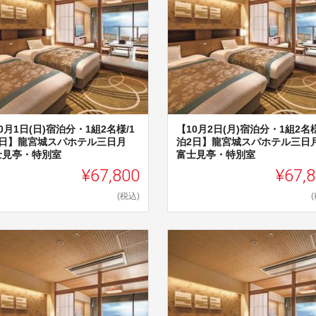
0月1日(日)宿泊分・1組2名様/1
【10月2日(月)宿泊分・1組2名様
2日】龍宮城スパホテル三日月
泊2日】龍宮城スパホテル三
士見亭・特別室
富士見亭・特別室
¥67,800
¥67,
(税込)