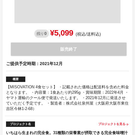
¥5,099
0
残り
(税込/送料込)
販売終了
ご提供予定時期：2021年12月
概要
【MISOVATION 4食セット】 ・記載された価格は配送料を含めた料金
となります。 ・内容量：1食あたり約295g ・賞味期限：2022年4月 ・
ヤマト運輸のクール便で発送いたします。 ・2021年12月に発送させ
ていただく予定です。 ・製造者：株式会社泉州屋（大阪府大阪市東住
吉区今林1-2-68）
プロジェクト名
プロジェクトを見る
arrow_forward
いちはら生まれの完全食。31種類の栄養素が摂取できる完全食味噌汁