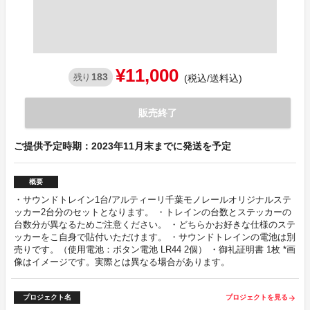
¥11,000
183
残り
(税込/送料込)
販売終了
ご提供予定時期：2023年11月末までに発送を予定
概要
・サウンドトレイン1台/アルティーリ千葉モノレールオリジナルステ
ッカー2台分のセットとなります。 ・トレインの台数とステッカーの
台数分が異なるためご注意ください。 ・どちらかお好きな仕様のステ
ッカーをこ自身で貼付いただけます。 ・サウンドトレインの電池は別
売りです。（使用電池：ボタン電池 LR44 2個） ・御礼証明書 1枚 *画
像はイメージです。実際とは異なる場合があります。
プロジェクト名
プロジェクトを見る
arrow_forward