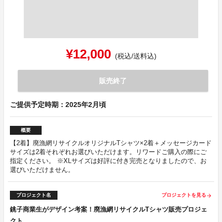
¥12,000
(税込/送料込)
販売終了
ご提供予定時期：2025年2月頃
概要
【2着】廃漁網リサイクルオリジナルTシャツ×2着＋メッセージカード
サイズは2着それぞれお選びいただけます。リワードご購入の際にご
指定ください。 ※XLサイズは好評に付き完売となりましたので、お
選びいただけません。
プロジェクト名
プロジェクトを見る
arrow_forward
銚子商業生がデザイン考案！廃漁網リサイクルTシャツ販売プロジェ
クト