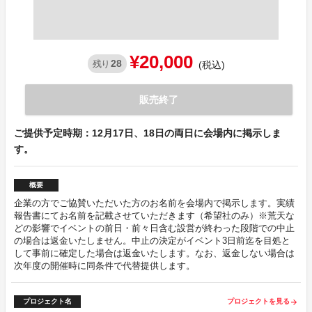
¥20,000
28
残り
(税込)
販売終了
ご提供予定時期：12月17日、18日の両日に会場内に掲示しま
す。
概要
企業の方でご協賛いただいた方のお名前を会場内で掲示します。実績
報告書にてお名前を記載させていただきます（希望社のみ）※荒天な
どの影響でイベントの前日・前々日含む設営が終わった段階での中止
の場合は返金いたしません。中止の決定がイベント3日前迄を目処と
して事前に確定した場合は返金いたします。なお、返金しない場合は
次年度の開催時に同条件で代替提供します。
プロジェクト名
プロジェクトを見る
arrow_forward