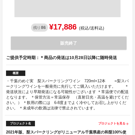
¥17,886
86
残り
(税込/送料込)
販売終了
ご提供予定時期：＊商品の発送は10月28日以降に随時発送
概要
・千葉のめぐ実 梨スパークリングワイン 720ml×12本 =梨スパ
ークリングワインを一般発売に先行してご購入いただけます。 ＊
発送状況により早期発送になる可能性がございます ＊常温便での配送
となります。 ＊保管方法＝常温保存 （直射日光・高温を避けてくだ
さい。） ＊飲用の際には 6-8度までよく冷やしてお召し上がりくだ
さい。 ＊未成年の飲酒は法律で禁止されています。
プロジェクト名
プロジェクトを見る
arrow_forward
2021年版、梨スパークリングがリニューアル千葉県産の和梨100%使