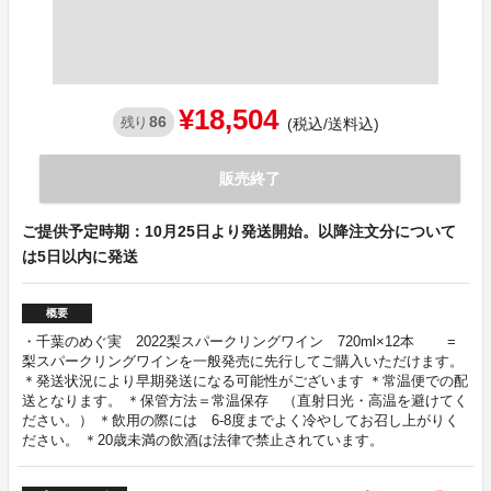
¥18,504
86
残り
(税込/送料込)
販売終了
ご提供予定時期：10月25日より発送開始。以降注文分について
は5日以内に発送
概要
・千葉のめぐ実 2022梨スパークリングワイン 720ml×12本 =
梨スパークリングワインを一般発売に先行してご購入いただけます。
＊発送状況により早期発送になる可能性がございます ＊常温便での配
送となります。 ＊保管方法＝常温保存 （直射日光・高温を避けてく
ださい。） ＊飲用の際には 6-8度までよく冷やしてお召し上がりく
ださい。 ＊20歳未満の飲酒は法律で禁止されています。