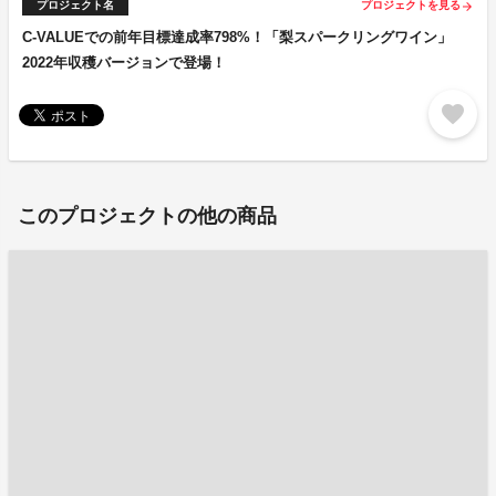
プロジェクト名
プロジェクトを見る
arrow_forward
C-VALUEでの前年目標達成率798%！「梨スパークリングワイン」
2022年収穫バージョンで登場！
favorite
このプロジェクトの他の商品