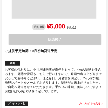
¥5,000
95
残り
(税込)
販売終了
ご提供予定時期：9月初旬発送予定
概要
お客様の代わりに、小川屋味噌店が責任をもって、4kgの味噌を仕込
みます。発酵や管理もこちらで行いますので、味噌の出来上がりまで
安心してお待ちください。仕込み日、お名前を明記し、2ヶ月に1度、
発酵レポートをメールでお送りします。味噌が出来上がりましたら、
ご自宅へ発送させていただきます。手作りの味噌、美味しいですよ！
お届けは9月初旬頃を予定しています。
プロジェクト名
プロジェクトを見る
arrow_forward