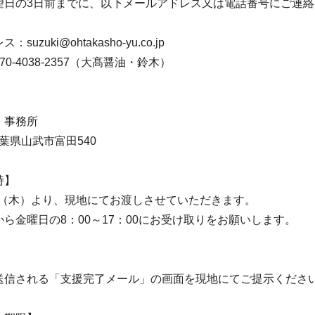
望日の3日前までに、以下メールアドレス又は電話番号にご連
uzuki@ohtakasho-yu.co.jp
0-4038-2357（大髙醤油・鈴木）
】
 事務所
 千葉県山武市富田540
時】
8日（木）より、現地にてお渡しさせていただきます。
ら金曜日の8：00～17：00にお受け取りをお願いします。
】
送信される「支援完了メール」の画面を現地にてご提示くだ