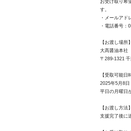
お受け取り希
す。
・メールアドレス：s
・電話番号：07
【お渡し場所
大髙醤油本社
〒289-1321
【受取可能日
2025年5月
平日の月曜日か
【お渡し方法
支援完了後に