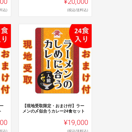
000
¥20,000
料込)
(税込/送料込)
ー
【現地受取限定・おまけ付】ラー
ト
メンの〆似合うカレー24食セット
000
¥19,000
料込)
(税込/送料込)