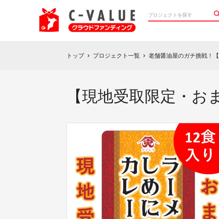
トップ
プロジェクト一覧
老舗醤油屋のガチ挑戦！【
chevron_right
chevron_right
【現地受取限定・お