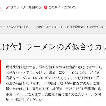
プロジェクトを始める
このサイトについて
ラーメンの〆に合うカレー】開発プロジェクト
【現地受取限定・おまけ付】ラー
chevron_right
まけ付】ラーメンの〆似合うカレ
現地受取限定につき、送料分割安かつ当社商品のおまけがついた
お得なセットです。かけつけ醤油（200ml）をはじめとした当社
商品をランダムに1本プレゼントいたします。※おまけは400円
程度の商品となります。 ※現地受け取りが可能な方のみ、ご支
援いただけます。商品のお渡し場所は「〒289-1321 千葉県山武
市富田540」となります。支援完了後に届く支援完了メールを現
地でご提示してください。