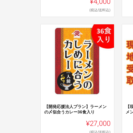
¥4,000
(税込/送料込)
【開発応援法人プラン】ラーメン
【
の〆似合うカレー36食入り
メ
¥27,000
(税込/送料込)