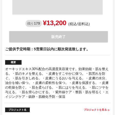
¥13,200
179
残り
(税込/送料込)
販売終了
ご提供予定時期：5営業日以内に順次発送致します。
概要
オーキッドエキス30%配合の高濃度美容液です。効果効能・肌を整え
る。・肌のキメを整える。・皮膚をすこやかに保つ。・肌荒れを防
ぐ。・肌を引きしめる。・皮膚にうるおいを与える。・皮膚の水分、
油分を補い保つ。・皮膚の柔軟性を保つ。・皮膚を保護する。・皮膚
の乾燥を防ぐ。・肌を柔らげる。・肌にはりを与える。・肌にツヤを
与える。・肌を滑らかにする。・紫外線ケア・整肌・肌を明るく・エ
イジングケア・鎮静・肌糖化予防・保湿
プロジェクト名
プロジェクトを見る
arrow_forward