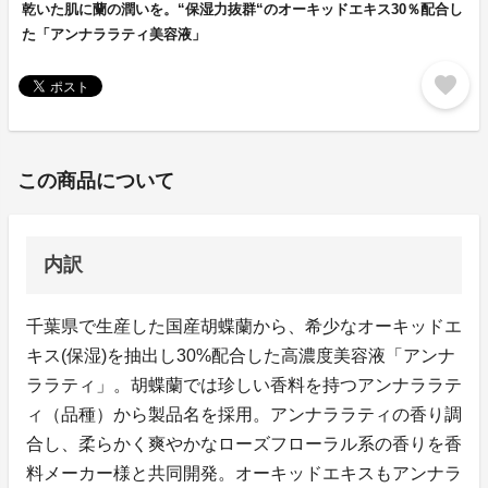
乾いた肌に蘭の潤いを。“保湿力抜群“のオーキッドエキス30％配合し
た「アンナララティ美容液」
favorite
この商品について
内訳
千葉県で生産した国産胡蝶蘭から、希少なオーキッドエ
キス(保湿)を抽出し30%配合した高濃度美容液「アンナ
ララティ」。胡蝶蘭では珍しい香料を持つアンナララテ
ィ（品種）から製品名を採用。アンナララティの香り調
合し、柔らかく爽やかなローズフローラル系の香りを香
料メーカー様と共同開発。オーキッドエキスもアンナラ