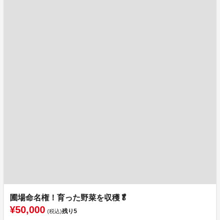
圃場命名権！育った野菜を収穫🥬
¥50,000
残り
5
(税込)