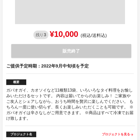
¥10,000
3
残り
(税込/送料込)
販売終了
ご提供予定時期：2022年9月中旬頃を予定
概要
ガパオガイ、カオソイなど11種類13袋、いろいろなタイ料理をお愉し
みいただけるセットです。 内容は届いてからのお楽しみ！ ご家族や
ご友人とシェアしながら、おうち時間を贅沢に楽しんでください。 も
ちろん一度に使い切らず、長くお楽しみいただくことも可能です。 ※
ガパオガイは辛さなしがご用意できます。 ※商品はすべて冷凍でお届
け致します。
プロジェクト名
プロジェクトを見る
arrow_forward