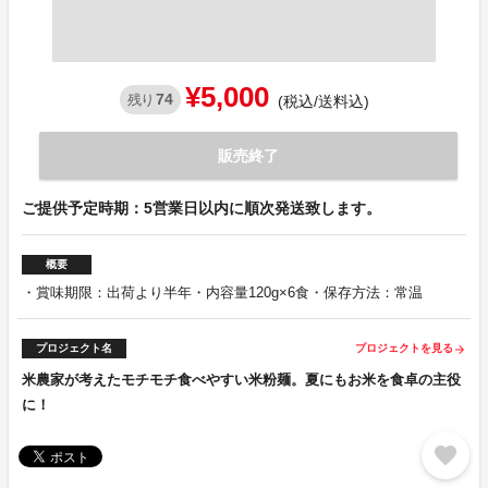
¥5,000
74
残り
(税込/送料込)
販売終了
ご提供予定時期：5営業日以内に順次発送致します。
概要
・賞味期限：出荷より半年・内容量120g×6食・保存方法：常温
プロジェクト名
プロジェクトを見る
arrow_forward
米農家が考えたモチモチ食べやすい米粉麺。夏にもお米を食卓の主役
に！
favorite