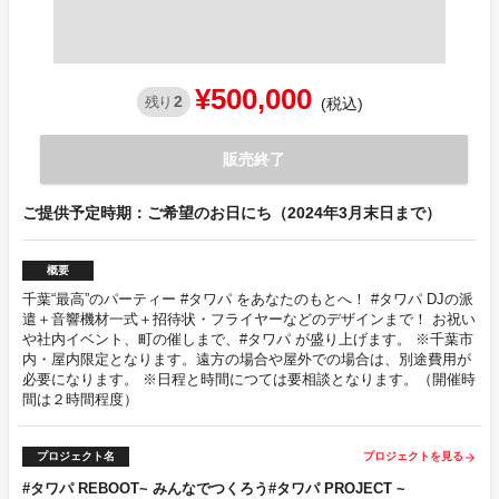
¥500,000
2
残り
(税込)
販売終了
ご提供予定時期：ご希望のお日にち（2024年3月末日まで）
概要
千葉“最高”のパーティー #タワパ をあなたのもとへ！ #タワパ DJの派
遣＋音響機材一式＋招待状・フライヤーなどのデザインまで！ お祝い
や社内イベント、町の催しまで、#タワパ が盛り上げます。 ※千葉市
内・屋内限定となります。遠方の場合や屋外での場合は、別途費用が
必要になります。 ※日程と時間につては要相談となります。（開催時
間は２時間程度）
プロジェクト名
プロジェクトを見る
arrow_forward
#タワパ REBOOT~ みんなでつくろう#タワパ PROJECT ~