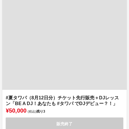
#夏タワパ（8月12日分）チケット先行販売＋DJレッス
ン「BE A DJ！あなたも #タワパ でDJデビュー？！」
¥50,000
残り
3
(税込)
販売終了