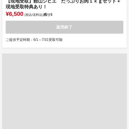
【現地受取】館山ジビエ たっぷりお肉１ｋｇセット＋
現地受取特典あり！
¥6,500
残り
5
(税込/送料込)
販売終了
ご提供予定時期：6/1～7/31受取可能