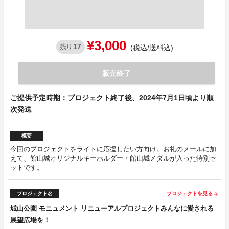
¥3,000
17
残り
(税込/送料込)
販売終了
ご提供予定時期：プロジェクト終了後、2024年7月1日頃より順
次発送
概要
今回のプロジェクトをライトに応援したい方向け。お礼のメールに加
えて、館山城オリジナルキーホルダー・館山城メダルが入った特別セ
ットです。
プロジェクト名
プロジェクトを見る
arrow_forward
城山公園 モニュメント リニューアルプロジェクトみんなに愛される
展望広場を！