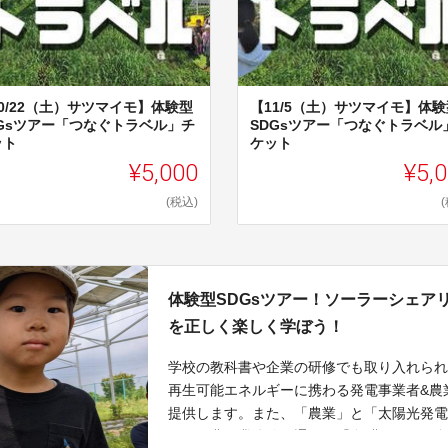
0/22（土）サツマイモ】体験型
【11/5（土）サツマイモ】体験
DGsツアー「つなぐトラベル」チ
SDGsツアー「つなぐトラベル
ット
ケット
¥5,000
¥5,
(税込)
体験型SDGsツアー！ソーラーシェア
を正しく楽しく学ぼう！
学校の教科書や企業の研修でも取り入れられ
再生可能エネルギーに携わる発電事業者&農
提供します。また、「農業」と「太陽光発
下での農作業体験を通して「食/農/エネルギ