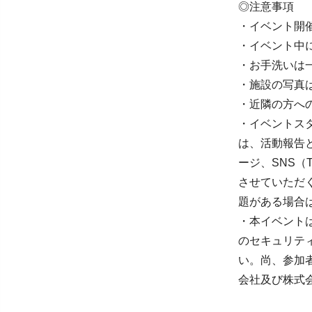
◎注意事項
・イベント開
・イベント中
・お手洗いは
・施設の写真
・近隣の方へ
・イベントス
は、活動報告
ージ、SNS（Tw
させていただ
題がある場合
・本イベント
のセキュリテ
い。尚、参加
会社及び株式