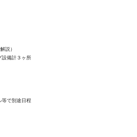
ら解説）
グ設備計３ヶ所
ル等で別途日程