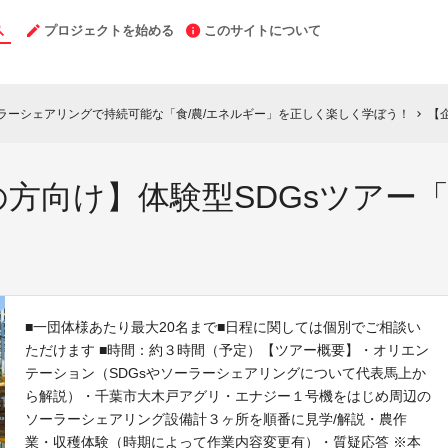
プロジェクトを始める
このサイトについて
ーラーシェアリングで持続可能な「食/農/エネルギー」を正しく楽しく学ぼう！
【企
chevron_right
方向け】体験型SDGsツアー
■一団体様あたり最大20名まで■日程に関しては個別でご相談い
ただけます ■時間：約３時間（予定）【ツアー概要】・オリエン
テーション（SDGsやソーラーシェアリングについて代表馬上か
ら解説）・千葉市大木戸アグリ・エナジー１号機をはじめ周辺の
ソーラーシェアリング設備計３ヶ所を順番に見学/解説・農作
業・収穫体験（時期によって作業内容変更有）・質疑応答 ※本