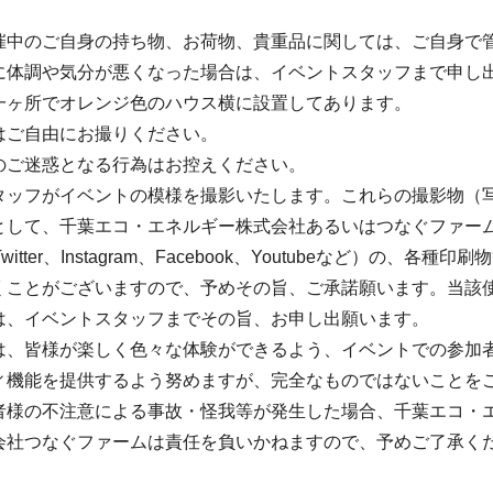
催中のご自身の持ち物、お荷物、貴重品に関しては、ご自身で
に体調や気分が悪くなった場合は、イベントスタッフまで申し
一ヶ所でオレンジ色のハウス横に設置してあります。
はご自由にお撮りください。
のご迷惑となる行為はお控えください。
タッフがイベントの模様を撮影いたします。これらの撮影物（
として、千葉エコ・エネルギー株式会社あるいはつなぐファー
itter、Instagram、Facebook、Youtubeなど）の、各種
くことがございますので、予めその旨、ご承諾願います。当該
は、イベントスタッフまでその旨、お申し出願います。
は、皆様が楽しく色々な体験ができるよう、イベントでの参加
ィ機能を提供するよう努めますが、完全なものではないことを
者様の不注意による事故・怪我等が発生した場合、千葉エコ・
会社つなぐファームは責任を負いかねますので、予めご了承く