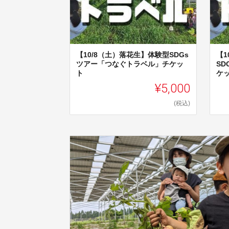
【10/8（土）落花生】体験型SDGs
【1
ツアー「つなぐトラベル」チケッ
S
ト
ケ
¥5,000
(税込)