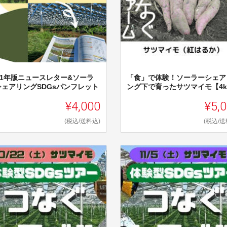
021年版ニュースレター&ソーラ
「食」で体験！ソーラーシェア
シェアリングSDGsパンフレット
ング下で育ったサツマイモ【4k
¥4,000
¥5,
(税込/送料込)
(税込/送