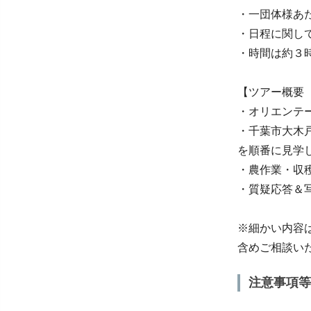
・一団体様あ
・日程に関し
・時間は約３
【ツアー概要
・オリエンテ
・千葉市大木
を順番に見学
・農作業・収
・質疑応答＆
※細かい内容
含めご相談い
注意事項等