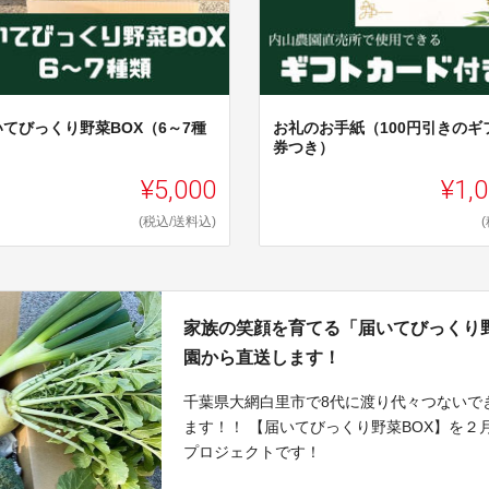
いてびっくり野菜BOX（6～7種
お礼のお手紙（100円引きのギ
）
券つき）
¥5,000
¥1,
(税込/送料込)
家族の笑顔を育てる「届いてびっくり
園から直送します！
千葉県大網白里市で8代に渡り代々つないで
ます！！ 【届いてびっくり野菜BOX】を
プロジェクトです！