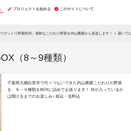
プロジェクトを始める
このサイトについて
てびっくり野菜BOX」新鮮なこだわり野菜を内山農園から直送します！
届いてび
chevron_right
OX（8～9種類）
千葉県大網白里市で代々つないできた内山農園こだわりの野菜
を、８～９種類をBOXに詰めてお送ります！ 何が入っているか
は開けるまでのお楽しみ♪ 税込・送料込