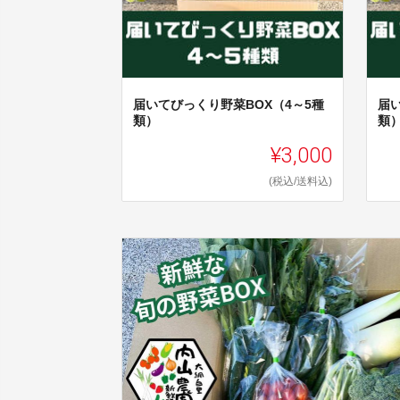
届いてびっくり野菜BOX（4～5種
届
類）
類
¥3,000
(税込/送料込)