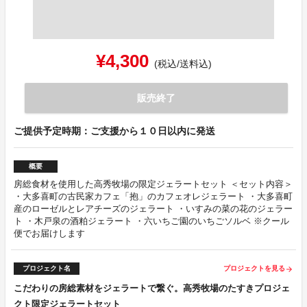
¥4,300
(税込/送料込)
販売終了
ご提供予定時期：ご支援から１０日以内に発送
概要
房総食材を使用した高秀牧場の限定ジェラートセット ＜セット内容＞
・大多喜町の古民家カフェ「抱」のカフェオレジェラート ・大多喜町
産のローゼルとレアチーズのジェラート ・いすみの菜の花のジェラー
ト ・木戸泉の酒粕ジェラート ・六いちご園のいちごソルベ ※クール
便でお届けします
プロジェクト名
プロジェクトを見る
arrow_forward
こだわりの房総素材をジェラートで繋ぐ。高秀牧場のたすきプロジェ
クト限定ジェラートセット