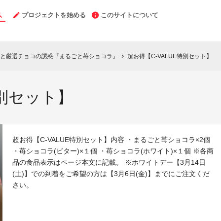
プロジェクトを始める
このサイトについて
と厳選チョコの誘惑『まるごと苺ショコラ』
超お得【C-VALUE特別セット】
chevron_right
特別セット】
超お得【C-VALUE特別セット】内容 ・まるごと苺ショコラ×2個
・苺ショコラ(ビター)×１個 ・苺ショコラ(ホワイト)×１個 ※各商
品の食品表示はページ本文に記載。 ※ホワイトデー【3月14日
(土)】での到着をご希望の方は【3月6日(金)】までにご注文くだ
さい。