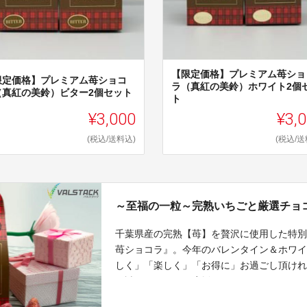
【限定価格】プレミアム苺ショ
限定価格】プレミアム苺ショコ
ラ（真紅の美鈴）ホワイト2個
（真紅の美鈴）ビター2個セット
ト
¥3,000
¥3,
(税込/送料込)
(税込/送
～至福の一粒～完熟いちごと厳選チョ
千葉県産の完熟【苺】を贅沢に使用した特別
苺ショコラ』。今年のバレンタイン＆ホワ
しく」「楽しく」「お得に」お過ごし頂け
る試みです！ぜひ応援よろしくお願いしま