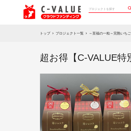
トップ
プロジェクト一覧
～至福の一粒～完熟いちご
chevron_right
chevron_right
超お得【C-VALUE