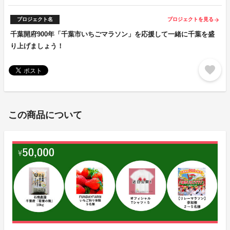
プロジェクト名
プロジェクトを見る
arrow_forward
千葉開府900年「千葉市いちごマラソン」を応援して一緒に千葉を盛
り上げましょう！
favorite
この商品について