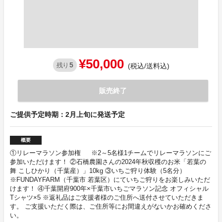
¥50,000
5
残り
(税込/送料込)
販売終了
ご提供予定時期：2月上旬に発送予定
概要
①リレーマラソン参加権 ※2～5名様1チームでリレーマラソンにご
参加いただけます！ ②石橋農園さんの2024年秋収穫のお米「若葉の
舞 こしひかり（千葉産）」10kg ③いちご狩り体験（5名分）
※FUNDAYFARM（千葉市 若葉区）にていちご狩りをお楽しみいただ
けます！ ④千葉開府900年×千葉市いちごマラソン記念 オフィシャル
Tシャツ×5 ※返礼品はご支援者様のご住所へ送付させていただきま
す。 ご支援いただく際は、ご住所等にお間違えがないかお確めくださ
い。