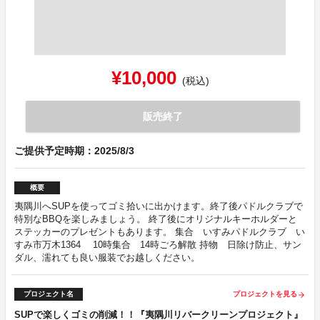
¥10,000
(税込)
販売終了
ご提供予定時期：2025/8/3
概要
夷隅川へSUPを使ってゴミ拾いに出かけます。終了後パドルクラブで
特別なBBQを楽しみましょう。 終了後にオリジナルキーホルダーと
ステッカーのプレゼントもあります。 集合 いすみパドルクラブ い
すみ市万木1364 10時集合 14時ごろ解散 持物 日除け防止、サン
ダル、濡れても良い服装でお越しください。
プロジェクト名
プロジェクトを見る
arrow_forward
SUPで楽しくゴミの削減！！『夷隅川リバークリーンプロジェクト』