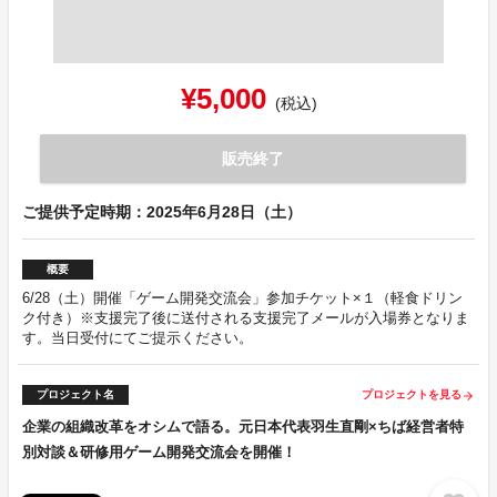
¥5,000
(税込)
販売終了
ご提供予定時期：2025年6月28日（土）
概要
6/28（土）開催「ゲーム開発交流会」参加チケット×１（軽食ドリン
ク付き）※支援完了後に送付される支援完了メールが入場券となりま
す。当日受付にてご提示ください。
プロジェクト名
プロジェクトを見る
arrow_forward
企業の組織改革をオシムで語る。元日本代表羽生直剛×ちば経営者特
別対談＆研修用ゲーム開発交流会を開催！