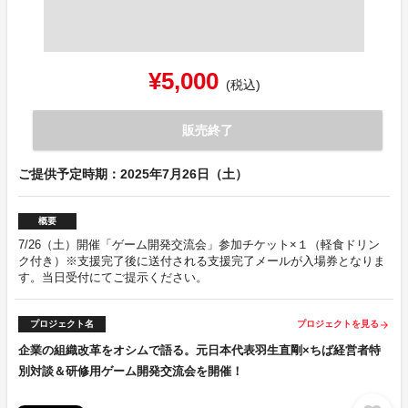
¥5,000
(税込)
販売終了
ご提供予定時期：2025年7月26日（土）
概要
7/26（土）開催「ゲーム開発交流会」参加チケット×１（軽食ドリン
ク付き）※支援完了後に送付される支援完了メールが入場券となりま
す。当日受付にてご提示ください。
プロジェクト名
プロジェクトを見る
arrow_forward
企業の組織改革をオシムで語る。元日本代表羽生直剛×ちば経営者特
別対談＆研修用ゲーム開発交流会を開催！