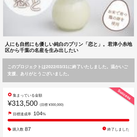
人にも自然にも優しい純白のプリン「恋と」。君津小糸地
区から千葉の名産を生み出したい
このプロジェクトは2022/03/31に終了いたしました。温かいご
支援、ありがとうございました。
Success
stars
集まっている金額
¥313,500
(目標 ¥300,000)
104
flag
目標達成率
%
87
watch_later
購入数
終了しました