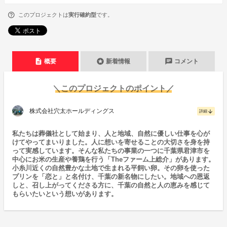
このプロジェクトは
実行確約型
です。
description
stars
chat
概要
新着情報
コメント
＼このプロジェクトのポイント／
株式会社穴太ホールディングス
arrow_downward
詳細
私たちは葬儀社として始まり、人と地域、自然に優しい仕事を心が
けてやってまいりました。人に想いを寄せることの大切さを身を持
って実感しています。そんな私たちの事業の一つに千葉県君津市を
中心にお米の生産や養鶏を行う「Theファーム上総介」があります。
小糸川近くの自然豊かな土地で生まれる平飼い卵。その卵を使った
プリンを「恋と」と名付け、千葉の新名物にしたい。地域への恩返
しと、召し上がってくださる方に、千葉の自然と人の恵みを感じて
もらいたいという想いがあります。