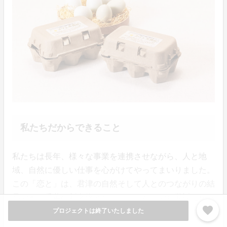
私たちだからできること
私たちは長年、様々な事業を連携させながら、人と地
域、自然に優しい仕事を心がけてやってまいりました。
この「恋と」は、君津の自然そして人とのつながりの結
晶です。千葉の新名物となって、これまでお世話になっ
favorite
た君津に恩返しがしたいという想いがあります。そし
プロジェクトは終了いたしました
て、召し上がってくださる方にも、美味しさのみなら