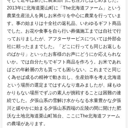
そして近年は新たに農業部門にも注力しはじめました。
2013年に北海道栗山町に「The北海道ファーム」という
農業生産法人を興しお米作りを中心に農業を行っていま
す。事の始まりは十全社の返礼品、いわゆるギフト商品
でした。お花や食事を自ら行い葬儀施工までは自社で行
っておりましたが、アフターサービスについては外部会
社に頼ったままでした。「どこに行っても同じお返しも
のばかり」といったお客様のお声にどうにか応えられな
いか。では自分たちでギフト商品を作ろう。お米であれ
ばどの年齢層の方も貰っても困らない。これまでと同じ
く為せば成るの精神で動き出し、生産効率を考え北海道
という場所の選定まではすんなり進みましたが、縁もゆ
かりもない場所でずぶの素人が挑戦することは困難の連
続でした。夕張山系の雪解け水からなる水量豊かな夕張
川と緩やかに始まる夕張山系西端の丘陵の間に開けた肥
沃な土地北海道栗山町旭台、ここにThe北海道ファーム
の農場があります。