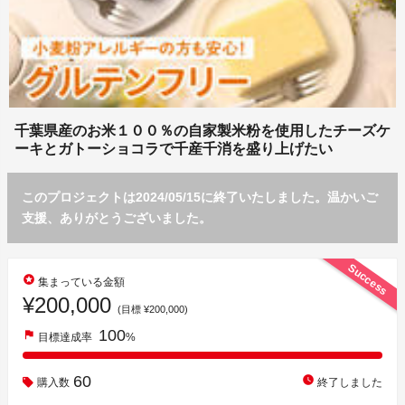
千葉県産のお米１００％の自家製米粉を使用したチーズケ
ーキとガトーショコラで千産千消を盛り上げたい
このプロジェクトは2024/05/15に終了いたしました。温かいご
支援、ありがとうございました。
Success
stars
集まっている金額
¥200,000
(目標 ¥200,000)
100
flag
目標達成率
%
60
watch_later
購入数
終了しました