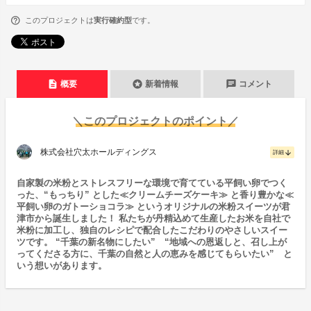
このプロジェクトは
実行確約型
です。
description
stars
chat
概要
新着情報
コメント
＼このプロジェクトのポイント／
株式会社穴太ホールディングス
arrow_downward
詳細
自家製の米粉とストレスフリーな環境で育てている平飼い卵でつく
った、“もっちり” とした≪クリームチーズケーキ≫ と香り豊かな≪
平飼い卵のガトーショコラ≫ というオリジナルの米粉スイーツが君
津市から誕生しました！ 私たちが丹精込めて生産したお米を自社で
米粉に加工し、独自のレシピで配合したこだわりのやさしいスイー
ツです。 “千葉の新名物にしたい” “地域への恩返しと、召し上が
ってくださる方に、千葉の自然と人の恵みを感じてもらいたい” と
いう想いがあります。