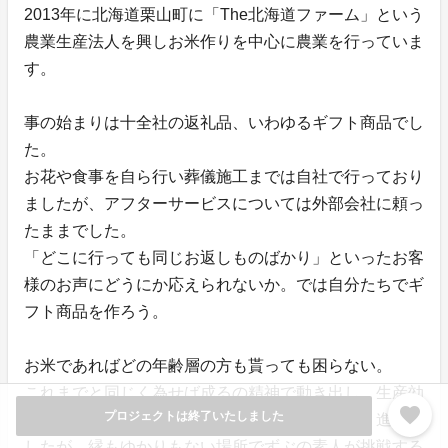
2013年に北海道栗山町に「The北海道ファーム」という
農業生産法人を興しお米作りを中心に農業を行っていま
す。
事の始まりは十全社の返礼品、いわゆるギフト商品でし
た。
お花や食事を自ら行い葬儀施工までは自社で行っており
ましたが、アフターサービスについては外部会社に頼っ
たままでした。
「どこに行っても同じお返しものばかり」といったお客
様のお声にどうにか応えられないか。では自分たちでギ
フト商品を作ろう。
お米であればどの年齢層の方も貰っても困らない。
これまでと同じく為せば成るの精神で動き出し、生産効
favorite
プロジェクトは終了いたしました
率を考え北海道という場所の選定まではすんなり進みま
したが、縁もゆかりもない場所でずぶの素人が挑戦する