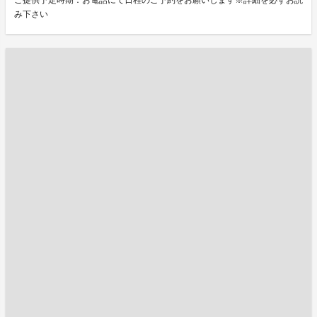
ご提供予定時期：お電話にて日程のご予約をお願いします※詳細を必ずお読
み下さい