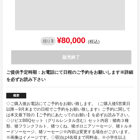
¥80,000
3
残り
(税込)
販売終了
ご提供予定時期：お電話にて日程のご予約をお願いします※詳細
を必ずお読み下さい
概要
◇ご購入後お電話にてご予約をお願い致します。（ご購入後5営業日
以降～9月末までの日程でご予約をお願い致します）ご予約に関して
は本文最下段の【ご予約にあたってのお願い】を必ずお読み下さい。
◇ジビエBBQセット（グリルレンタル含む）セット内容：猪肉３種
類、猪フランクフルト、猪つくね、猪ボロニアソーセージ、猪トルネ
ードソーセージ、猪ソーセージ※内容は変更する場合がございます。
※画像はイメージです。◇宿泊は4名様まで同料金。※小学生以上