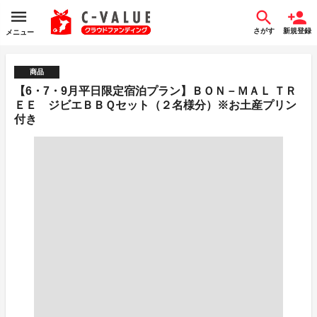
さがす
新規登録
メニュー
商品
【6・7・9月平日限定宿泊プラン】ＢＯＮ－ＭＡＬ ＴＲ
ＥＥ ジビエＢＢＱセット（２名様分）※お土産プリン
付き