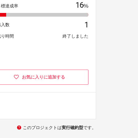
16
%
目標達成率
1
購入数
残り時間
終了しました
お気に入りに追加する
help
このプロジェクトは
実行確約型
です。