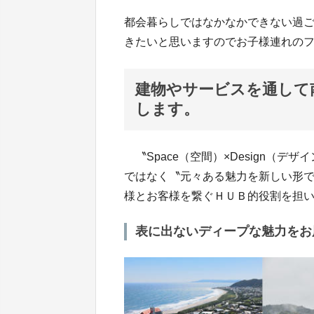
都会暮らしではなかなかできない過
きたいと思いますのでお子様連れの
建物やサービスを通して
します。
〝Space（空間）×Design（デザ
ではなく〝元々ある魅力を新しい形
様とお客様を繋ぐＨＵＢ的役割を担
表に出ないディープな魅力をお