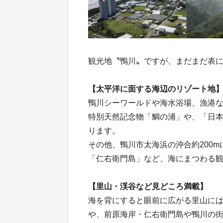
観光地〝鴨川〟ですが、まだまだ表
【太平洋に面する海辺のリゾート地
鴨川シーワールドや海水浴場、漁港
特別天然記念物「鯛の浦」や、「日
ります。
その他、鴨川市太海浜の沖合約200m
「仁右衛門島」など、海にまつわる
【里山・渓谷など見どころ満載】
海を背にすると眼前に広がる里山に
や、前原海岸・仁右衛門島や鴨川の