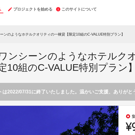
プロジェクトを始める
このサイトについて
ーンのようなホテルクオリティの一棟貸【限定10組のC-VALUE特別プラン】
ワンシーンのようなホテルク
定10組のC-VALUE特別プラン
は2022/07/31に終了いたしました。温かいご支援、ありが
stars
¥