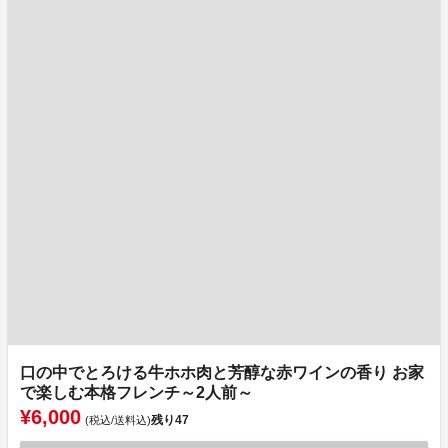
口の中でとろける牛ホホ肉と芳醇な赤ワインの香り お家
で楽しむ本格フレンチ～2人前～
¥6,000
残り
47
(税込/送料込)