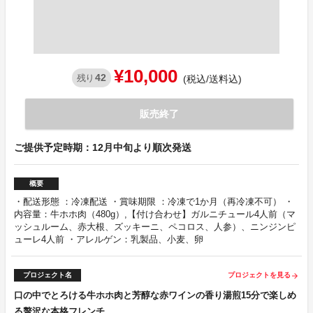
¥10,000
42
残り
(税込/送料込)
販売終了
ご提供予定時期：12月中旬より順次発送
概要
・配送形態 ：冷凍配送 ・賞味期限 ：冷凍で1か月（再冷凍不可） ・
内容量：牛ホホ肉（480g）,【付け合わせ】ガルニチュール4人前（マ
ッシュルーム、赤大根、ズッキーニ、ペコロス、人参）、ニンジンピ
ューレ4人前 ・アレルゲン：乳製品、小麦、卵
プロジェクト名
プロジェクトを見る
arrow_forward
口の中でとろける牛ホホ肉と芳醇な赤ワインの香り湯煎15分で楽しめ
る贅沢な本格フレンチ