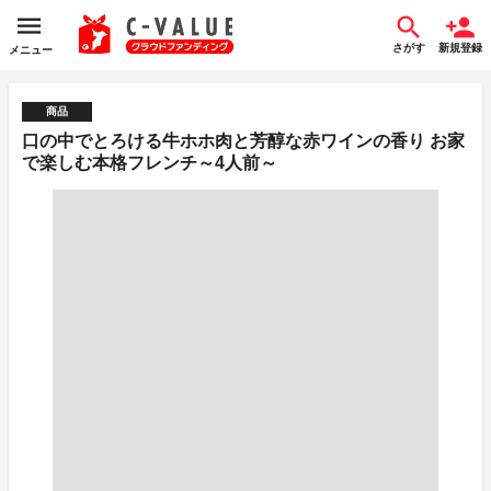
さがす
新規登録
メニュー
商品
口の中でとろける牛ホホ肉と芳醇な赤ワインの香り お家
で楽しむ本格フレンチ～4人前～