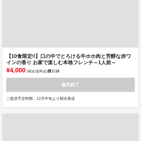
【10食限定!!】口の中でとろける牛ホホ肉と芳醇な赤ワ
インの香り お家で楽しむ本格フレンチ～1人前～
¥4,000
残り
10
(税込/送料込)
販売終了
ご提供予定時期：12月中旬より順次発送