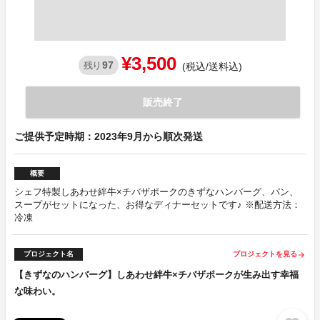
¥3,500
97
残り
(税込/送料込)
販売終了
ご提供予定時期：2023年9月から順次発送
概要
シェフ特製しあわせ絆牛×チバザポークのきずなハンバーグ、パン、
スープがセットになった、お得なディナーセットです♪ ※配送方法：
冷凍
プロジェクト名
プロジェクトを見る
arrow_forward
【きずなのハンバーグ】しあわせ絆牛×チバザポークが生み出す幸福
な味わい。