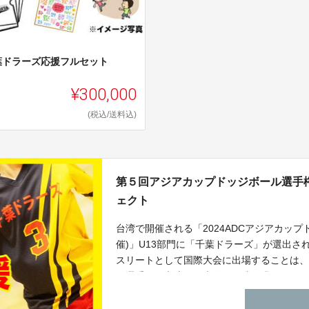
葉ドラーズ応援フルセット
¥300,000
(税込/送料込)
第５回アジアカップドッジボール選手
ェクト
台湾で開催される「2024ADCアジアカップド
催)」U13部門に「千葉ドラーズ」が選出
スリートとして国際大会に出場することは
や選手との交流は、大人への成長過程にお
日本を背負っていく子どもたちへ、何卒ご
します。