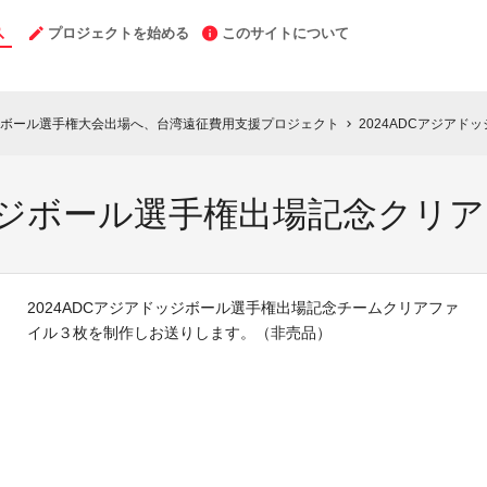
プロジェクトを始める
このサイトについて
ボール選手権大会出場へ、台湾遠征費用支援プロジェクト
2024ADCアジア
chevron_right
ドッジボール選手権出場記念クリ
2024ADCアジアドッジボール選手権出場記念チームクリアファ
イル３枚を制作しお送りします。（非売品）