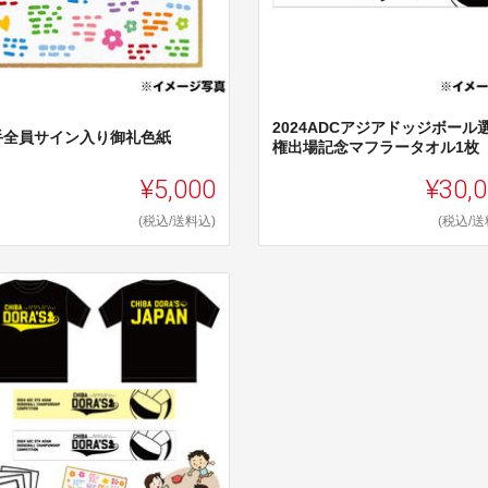
2024ADCアジアドッジボール
手全員サイン入り御礼色紙
権出場記念マフラータオル1枚
¥5,000
¥30,
(税込/送料込)
(税込/送