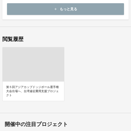
商品到着後14日以内に起案者までご連絡いただいた後、
もっと見る
add
起案者から対応方法をお客様宛にご連絡致します。
閲覧履歴
第５回アジアカップドッジボール選手権
大会出場へ、台湾遠征費用支援プロジェ
クト
開催中の注目プロジェクト