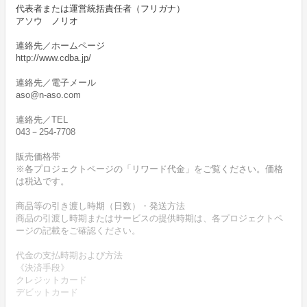
代表者または運営統括責任者（フリガナ）
アソウ ノリオ
連絡先／ホームページ
http://www.cdba.jp/
連絡先／電子メール
aso@n-aso.com
連絡先／TEL
043－254-7708
販売価格帯
※各プロジェクトページの「リワード代金」をご覧ください。価格
は税込です。
商品等の引き渡し時期（日数）・発送方法
商品の引渡し時期またはサービスの提供時期は、各プロジェクトペ
ージの記載をご確認ください。
代金の支払時期および方法
《決済手段》
クレジットカード
デビットカード