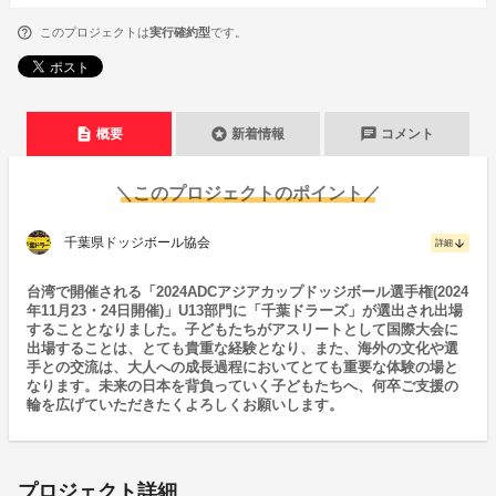
このプロジェクトは
実行確約型
です。
description
stars
chat
概要
新着情報
コメント
＼このプロジェクトのポイント／
千葉県ドッジボール協会
arrow_downward
詳細
台湾で開催される「2024ADCアジアカップドッジボール選手権(2024
年11月23・24日開催)」U13部門に「千葉ドラーズ」が選出され出場
することとなりました。子どもたちがアスリートとして国際大会に
出場することは、とても貴重な経験となり、また、海外の文化や選
手との交流は、大人への成長過程においてとても重要な体験の場と
なります。未来の日本を背負っていく子どもたちへ、何卒ご支援の
輪を広げていただきたくよろしくお願いします。
プロジェクト詳細