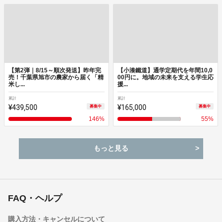
【第2弾｜8/15～順次発送】昨年完
【小湊鐵道】通学定期代を年間10,0
売！千葉県旭市の農家から届く「精
00円に。地域の未来を支える学生応
米し...
援...
累計
累計
¥439,500
¥165,000
募集中
募集中
146
%
55
%
もっと見る
FAQ・ヘルプ
購入方法・キャンセルについて