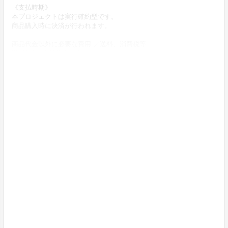
《支払時期》
本プロジェクトは実行確約型です。
商品購入時に決済が行われます。
商品代金以外に必要な費用 ／送料、消費税等
送料無料 (商品代金に含む)
返品の取扱条件／返品期限、返品時の送料負担または解約や退会条
件
《返品の取扱い条件》
輸送による商品の破損および発送ミスがあった場合のみ返品可。
商品到着後14日以内に起案者までご連絡いただいた後、
起案者から連絡のある返送先へご返送下さい。
上記返品条件に該当しないお客様都合のキャンセルはお受けしてお
りません。
不良品の取扱条件
商品受取時に必ず商品の確認をお願いいたします。
商品には万全を期しておりますが、万が一下記のような場合にはお
問い合わせフォームにてお問い合わせ下さい。
・申し込まれた商品と異なる商品が届いた場合
・商品が汚れている、または破損している場合
上記理由による不良品は、