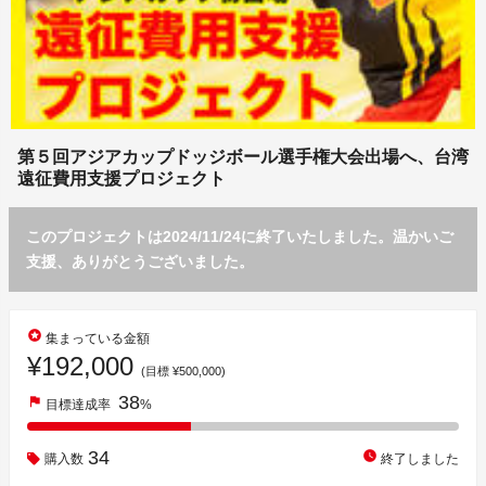
第５回アジアカップドッジボール選手権大会出場へ、台湾
遠征費用支援プロジェクト
このプロジェクトは2024/11/24に終了いたしました。温かいご
支援、ありがとうございました。
stars
集まっている金額
¥192,000
(目標 ¥500,000)
38
flag
目標達成率
%
34
watch_later
購入数
終了しました