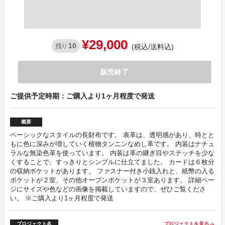
¥29,000
10
残り
(税込/送料込)
販売終了
ご提供予定時期：ご購入より1ヶ月程度で発送
概要
ベーシックなスタイルの長財布です。 表革は、透明感があり、時とと
もに色に深みが増していく植物タンニンなめし革です。 内装はナチュ
ラルな無染色革を使っています。 内装は革の継ぎ目やステッチを少な
くすることで、すっきりとシンプルに仕立てました。 カードは６枚分
の収納ポケットがあります。 ファスナー付き小銭入れと、紙幣の入る
ポケットが２室、その他オープンポケットが３室あります。 詳細ペー
ジにサイズや色などの画像を掲載していますので、ぜひご覧くださ
い。 ※ご購入より1ヶ月程度で発送
プロジェクト名
プロジェクトを見る
arrow_forward