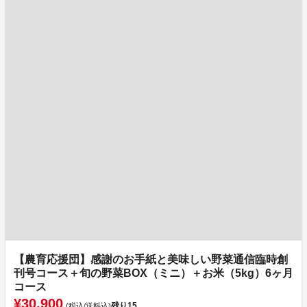
【農育応援団】感謝のお手紙と美味しい野菜通信臨時創
刊号コース＋旬の野菜BOX（ミニ）＋お米（5kg）6ヶ月
コース
¥30,900
残り
15
(税込/送料込)