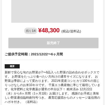
¥48,300
14
残り
(税込/送料込)
販売終了
ご提供予定時期：2021/12/22〜6ヶ月間
概要
新鮮で安心な旬のお野菜が7〜8品入った野菜の詰め合わせボックスで
す。 お野菜をたっぷり食べたい方向けの通常サイズになります。 お
野菜は季節によって変わります。 2021年度産コシヒカリ100％の混じ
りっけなしのお米10キロです。 千葉エコ農産物に準じて栽培していま
す。化学肥料と化学農薬が通常の半分以下！ 精米済み 12月22日
（水）から6ヶ月間（1ヶ月1回）お届けします。 感謝のお手紙と美味
しい野菜通信臨時創刊号つき。 農育応援団からのメッセージ返信用の
ハガキ付き。 （送料込）