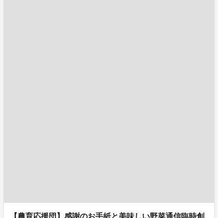
【農育応援団】感謝のお手紙と美味しい野菜通信臨時創