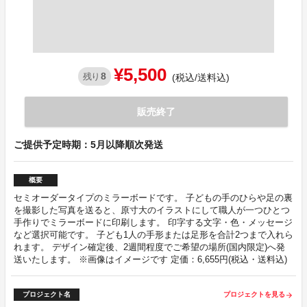
¥5,500
8
残り
(税込/送料込)
販売終了
ご提供予定時期：5月以降順次発送
概要
セミオーダータイプのミラーボードです。 子どもの手のひらや足の裏
を撮影した写真を送ると、原寸大のイラストにして職人が一つひとつ
手作りでミラーボードに印刷します。 印字する文字・色・メッセージ
など選択可能です。 子ども1人の手形または足形を合計2つまで入れら
れます。 デザイン確定後、2週間程度でご希望の場所(国内限定)へ発
送いたします。 ※画像はイメージです 定価：6,655円(税込・送料込)
プロジェクト名
プロジェクトを見る
arrow_forward