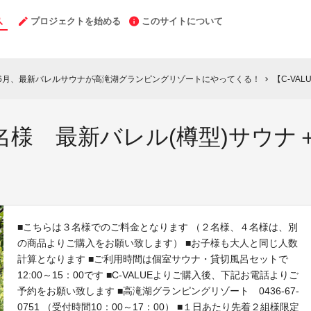
プロジェクトを始める
このサイトについて
年6月、最新バレルサウナが高滝湖グランピングリゾートにやってくる！
【C-VALU
chevron_right
】３名様 最新バレル(樽型)サウ
■こちらは３名様でのご料金となります （２名様、４名様は、別
の商品よりご購入をお願い致します） ■お子様も大人と同じ人数
計算となります ■ご利用時間は個室サウナ・貸切風呂セットで
12:00～15：00です ■C-VALUEよりご購入後、下記お電話よりご
予約をお願い致します ■高滝湖グランピングリゾート 0436-67-
0751 （受付時間10：00～17：00） ■１日あたり先着２組様限定