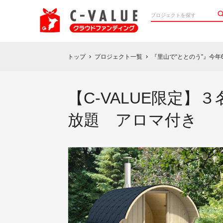
トップ
プロジェクト一覧
『里山で“ととのう”』今
chevron_right
chevron_right
【C-VALUE限定
放題 アロマ付き