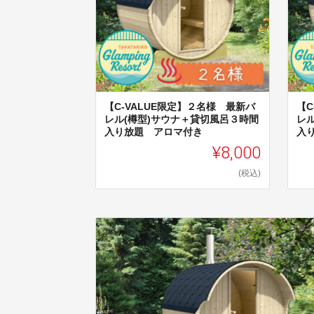
【C-VALUE限定】２名様 最新バ
【C
レル(樽型)サウナ＋貸切風呂３時間
レ
入り放題 アロマ付き
入
¥8,000
(税込)