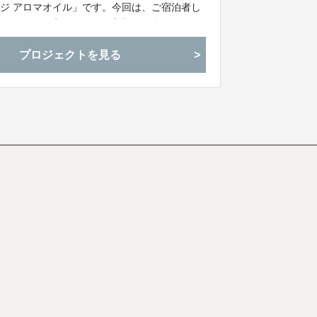
ジ アロマオイル」です。今回は、ご宿泊者し
-VALUE限定で一般のお客様にも体験して頂
の非日常感を感じつつ、心身を“ととのえて”く
プロジェクトを見る