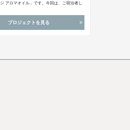
ジ アロマオイル」です。今回は、ご宿泊者し
-VALUE限定で一般のお客様にも体験して頂
の非日常感を感じつつ、心身を“ととのえて”く
プロジェクトを見る