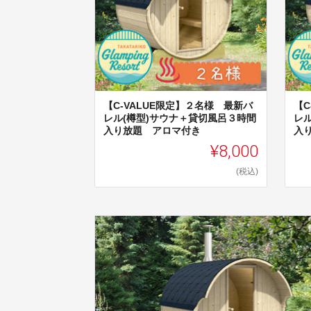
【C-VALUE限定】２名様 最新バ
【C
レル(樽型)サウナ＋貸切風呂３時間
レ
入り放題 アロマ付き
入
¥8,000
(税込)