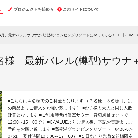
プロジェクトを始める
このサイトについて
年6月、最新バレルサウナが高滝湖グランピングリゾートにやってくる！
【C-VALU
chevron_right
】４名様 最新バレル(樽型)サウ
■こちらは４名様でのご料金となります （２名様、３名様は、別
の商品よりご購入をお願い致します） ■お子様も大人と同じ人数
計算となります ■ご利用時間は個室サウナ・貸切風呂セットで
12:00～15：00です ■C-VALUEよりご購入後、下記お電話よりご
予約をお願い致します ■高滝湖グランピングリゾート 0436-67-
0751 （受付時間10：00～17：00） ■１日あたり先着２組様限定