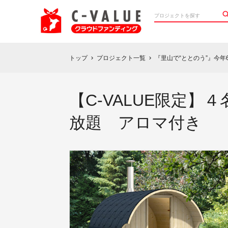
トップ
プロジェクト一覧
『里山で“ととのう”』今
chevron_right
chevron_right
【C-VALUE限定
放題 アロマ付き