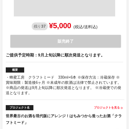
¥5,000
37
残り
(税込/送料込)
販売終了
ご提供予定時期：9月上旬以降に順次発送となります。
概要
・蜂蜜工房 クラフトミード 330ml×6本 ※保存方法：冷蔵保存 ※
賞味期限：製造後6ヶ月 ※未成年の飲酒は法律で禁止されています。
※商品の発送は9月上旬以降に順次発送となります。 ※冷蔵便での発
送となります。
プロジェクト名
プロジェクトを見る
arrow_forward
世界最古のお酒を現代版にアレンジ！はちみつから造ったお酒「クラ
フトミード」