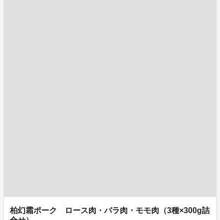
柏幻霜ポーク ロース肉・バラ肉・モモ肉（3種×300g詰