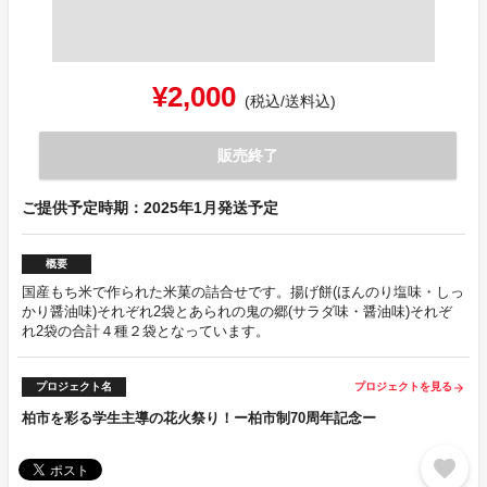
¥2,000
(税込/送料込)
販売終了
ご提供予定時期：2025年1月発送予定
概要
国産もち米で作られた米菓の詰合せです。揚げ餅(ほんのり塩味・しっ
かり醤油味)それぞれ2袋とあられの鬼の郷(サラダ味・醤油味)それぞ
れ2袋の合計４種２袋となっています。
プロジェクト名
プロジェクトを見る
arrow_forward
柏市を彩る学生主導の花火祭り！ー柏市制70周年記念ー
favorite