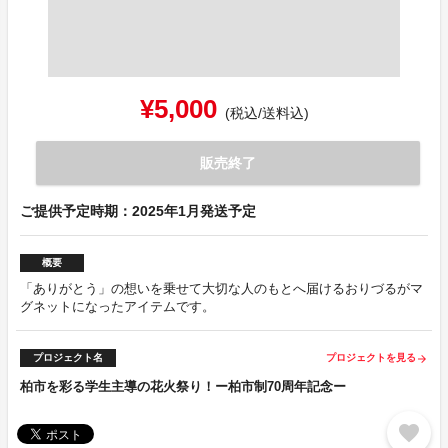
¥5,000
(税込/送料込)
販売終了
ご提供予定時期：2025年1月発送予定
概要
「ありがとう」の想いを乗せて大切な人のもとへ届けるおりづるがマ
グネットになったアイテムです。
プロジェクト名
プロジェクトを見る
arrow_forward
柏市を彩る学生主導の花火祭り！ー柏市制70周年記念ー
favorite