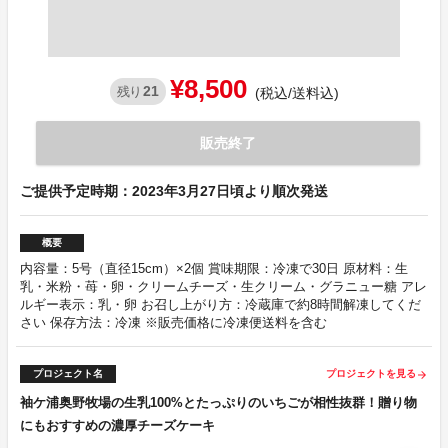
¥8,500
21
残り
(税込/送料込)
販売終了
ご提供予定時期：2023年3月27日頃より順次発送
概要
内容量：5号（直径15cm）×2個 賞味期限：冷凍で30日 原材料：生
乳・米粉・苺・卵・クリームチーズ・生クリーム・グラニュー糖 アレ
ルギー表示：乳・卵 お召し上がり方：冷蔵庫で約8時間解凍してくだ
さい 保存方法：冷凍 ※販売価格に冷凍便送料を含む
プロジェクト名
プロジェクトを見る
arrow_forward
袖ケ浦奥野牧場の生乳100%とたっぷりのいちごが相性抜群！贈り物
にもおすすめの濃厚チーズケーキ