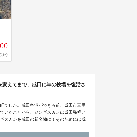
000
(税込)
を変えてまで、成田に羊の牧場を復活さ
る町でした。成田空港ができる前、成田市三里
れていたことから、ジンギスカンは成田発祥と
ンギスカンを成田の新名物に！そのためには成
国際都市成田で世界に誇れる羊肉を作りたい！
進、食肉の生産で輸入に頼らない原料調達、持