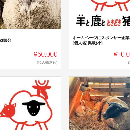
ホームページにスポンサー企業
毛3頭分
(個人名)掲載(小)
¥50,000
¥10,
(税込/送料込)