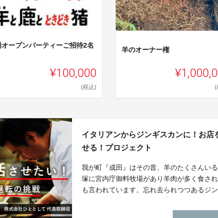
場オープンパーティーご招待2名
羊のオーナー権
¥100,000
¥1,000,
(税込)
イタリアンからジンギスカンに！お店
せる！プロジェクト
我が町『成田』はその昔、羊のたくさんい
塚に宮内庁御料牧場があり羊肉が多く食さ
も言われています。忘れ去られつつあるジ
田に羊の牧場を作り頭数を増やす！そして
牧草や穀物栽培で農地の有効活用、雇用促