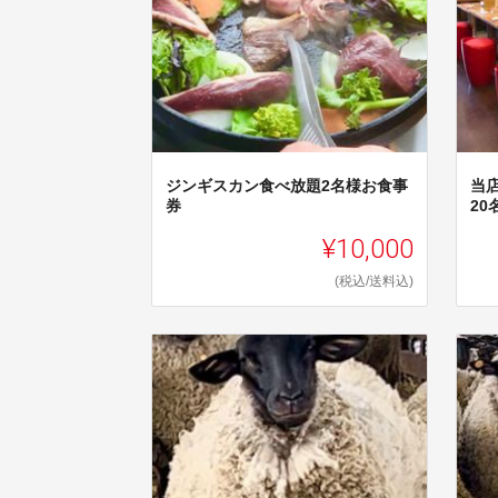
ジンギスカン食べ放題2名様お食事
当
券
2
¥10,000
(税込/送料込)