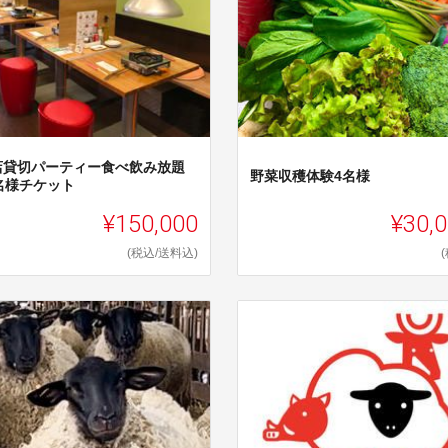
店貸切パーティー食べ飲み放題
野菜収穫体験4名様
0名様チケット
¥150,000
¥30,
(税込/送料込)