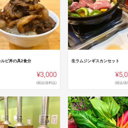
カルビ丼の具2食分
生ラムジンギスカンセット
¥3,000
¥5,
(税込/送料込)
(税込/送