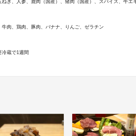
玉ねぎ、人参、鹿肉（国産）、猪肉（国産）、スパイス、牛エ
】
、牛肉、鶏肉、豚肉、バナナ、りんご、ゼラチン
要冷蔵で1週間