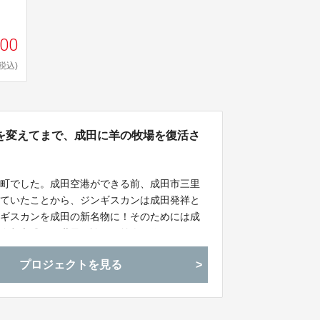
000
(税込)
を変えてまで、成田に羊の牧場を復活さ
る町でした。成田空港ができる前、成田市三里
れていたことから、ジンギスカンは成田発祥と
ンギスカンを成田の新名物に！そのためには成
国際都市成田で世界に誇れる羊肉を作りたい！
進、食肉の生産で輸入に頼らない原料調達、持
プロジェクトを見る
す。