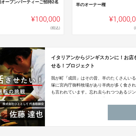
場オープンパーティーご招待2名
羊のオーナー権
¥100,000
¥1,000,
(税込)
イタリアンからジンギスカンに！お店
せる！プロジェクト
我が町『成田』はその昔、羊のたくさんい
塚に宮内庁御料牧場があり羊肉が多く食さ
も言われています。忘れ去られつつあるジ
田に羊の牧場を作り頭数を増やす！そして
牧草や穀物栽培で農地の有効活用、雇用促
続可能な産業としてシステム化を目指しま