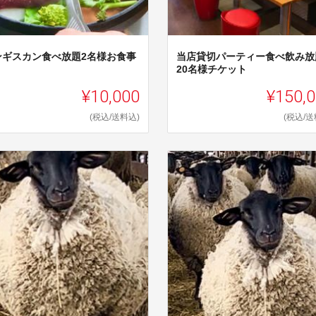
ンギスカン食べ放題2名様お食事
当店貸切パーティー食べ飲み放
20名様チケット
¥10,000
¥150,
(税込/送料込)
(税込/送