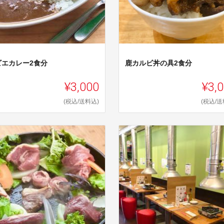
ビエカレー2食分
鹿カルビ丼の具2食分
¥3,000
¥3,
(税込/送料込)
(税込/送