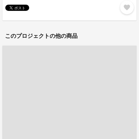
favorite
このプロジェクトの他の商品