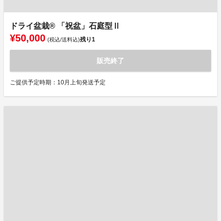
ドライ盆栽® 「祝盆」石庭型Ⅱ
¥50,000
残り
1
(税込/送料込)
販売終了
ご提供予定時期：10月上旬発送予定