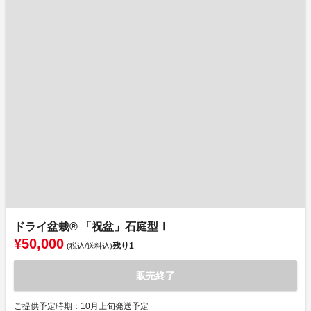
ドライ盆栽® 「祝盆」石庭型Ⅰ
¥50,000
残り
1
(税込/送料込)
販売終了
ご提供予定時期：10月上旬発送予定