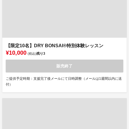
【限定10名】DRY BONSAI®特別体験レッスン
¥10,000
残り
3
(税込)
販売終了
ご提供予定時期：支援完了後メールにて日時調整（メールは1週間以内に送
付）