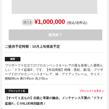
¥1,000,000
1
残り
(税込/送料込)
販売終了
ご提供予定時期：10月上旬発送予定
概要
プリザーブド仕立てのプロカンベンスオーレアの葉を装着した素晴ら
しい「ドライ盆栽®」です。【作品情報】樹種：黒松、葉/花：プリザ
ーブドのプロカンベンスオーレア、鉢：アイアンフレーム、サイズ：
横幅86cm 奥行45cm 高さ65㎝
プロジェクト名
プロジェクトを見る
arrow_forward
【すべて１点もの】伝統と革新の融合。メンテナンス不要の「ドライ
盆栽®」C-VALUE特別販売！