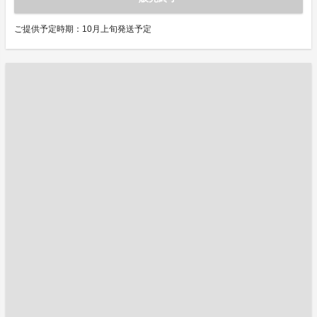
ご提供予定時期：10月上旬発送予定