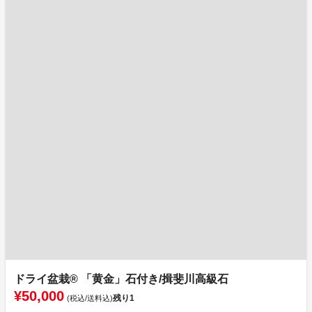
ドライ盆栽® 「黄金」石付き/揖斐川高級石
¥50,000
残り
1
(税込/送料込)