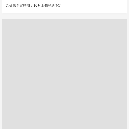
ご提供予定時期：10月上旬発送予定