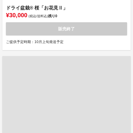
ドライ盆栽® 桜「お花見Ⅱ」
¥30,000
残り
0
(税込/送料込)
販売終了
ご提供予定時期：10月上旬発送予定