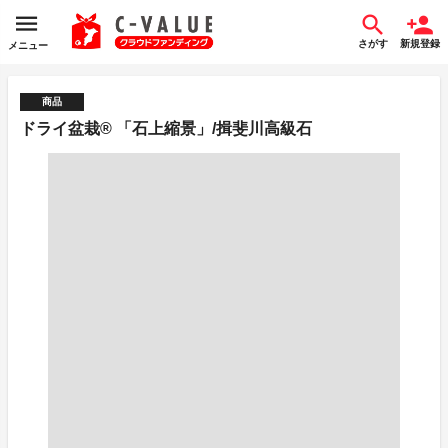
さがす
新規登録
メニュー
商品
ドライ盆栽® 「石上縮景」/揖斐川高級石