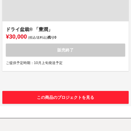
ドライ盆栽® 「豊潤」
¥30,000
残り
0
(税込/送料込)
販売終了
ご提供予定時期：10月上旬発送予定
この商品のプロジェクトを見る