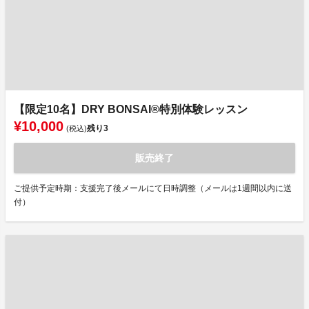
【限定10名】DRY BONSAI®特別体験レッスン
¥10,000
残り
3
(税込)
販売終了
ご提供予定時期：支援完了後メールにて日時調整（メールは1週間以内に送
付）