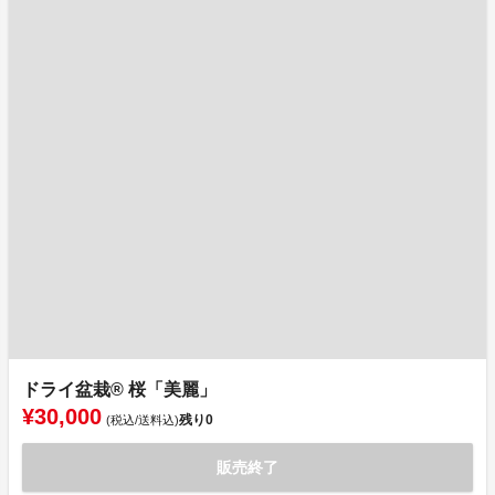
ドライ盆栽® 桜「美麗」
¥30,000
残り
0
(税込/送料込)
販売終了