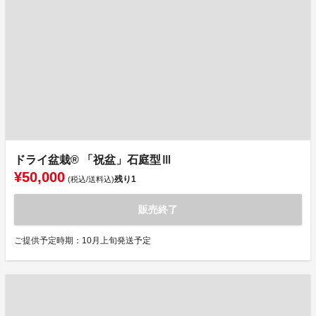
ドライ盆栽® 「祝盆」石庭型Ⅲ
¥50,000
残り
1
(税込/送料込)
販売終了
ご提供予定時期：10月上旬発送予定