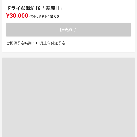
ドライ盆栽® 桜「美麗Ⅱ」
¥30,000
残り
0
(税込/送料込)
販売終了
ご提供予定時期：10月上旬発送予定