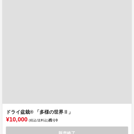
ドライ盆栽® 「多様の世界Ⅱ」
¥10,000
残り
0
(税込/送料込)
販売終了