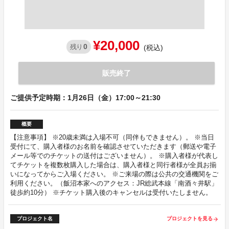
¥20,000
0
残り
(税込)
販売終了
ご提供予定時期：1月26日（金）17:00～21:30
概要
【注意事項】 ※20歳未満は入場不可（同伴もできません）。 ※当日
受付にて、購入者様のお名前を確認させていただきます（郵送や電子
メール等でのチケットの送付はございません）。 ※購入者様が代表し
てチケットを複数枚購入した場合は、購入者様と同行者様が全員お揃
いになってからご入場ください。 ※ご来場の際は公共の交通機関をご
利用ください。（飯沼本家へのアクセス：JR総武本線「南酒々井駅」
徒歩約10分） ※チケット購入後のキャンセルは受付いたしません。
プロジェクト名
プロジェクトを見る
arrow_forward