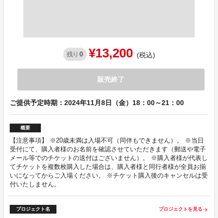
¥13,200
0
残り
(税込)
販売終了
ご提供予定時期：2024年11月8日（金）18：00～21：00
概要
【注意事項】 ※20歳未満は入場不可（同伴もできません）。 ※当日
受付にて、購入者様のお名前を確認させていただきます（郵送や電子
メール等でのチケットの送付はございません）。 ※購入者様が代表し
てチケットを複数枚購入した場合は、購入者様と同行者様が全員お揃
いになってからご入場ください。 ※チケット購入後のキャンセルは受
付いたしません。
プロジェクト名
プロジェクトを見る
arrow_forward