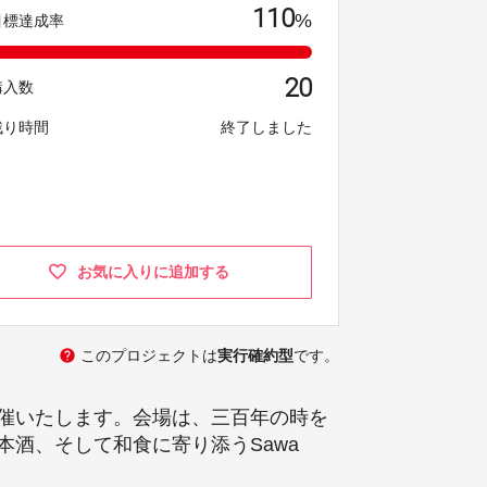
110
%
目標達成率
20
購入数
残り時間
終了しました
お気に入りに追加する
help
このプロジェクトは
実行確約型
です。
】を開催いたします。会場は、三百年の時を
本酒、そして和食に寄り添うSawa