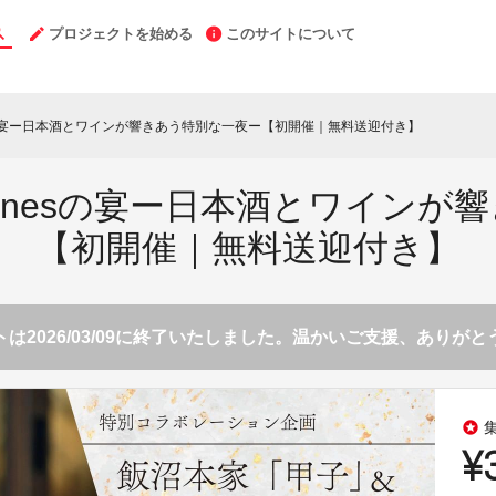
プロジェクトを始める
このサイトについて
esの宴ー日本酒とワインが響きあう特別な一夜ー【初開催｜無料送迎付き】
Winesの宴ー日本酒とワイン
【初開催｜無料送迎付き】
は2026/03/09に終了いたしました。温かいご支援、ありが
stars
¥