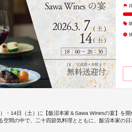
flag
local_offer
watch_later
土）・14日（土）に【飯沼本家＆Sawa Winesの宴
ある空間の中で、二十四節気料理とともに、飯沼本家の日