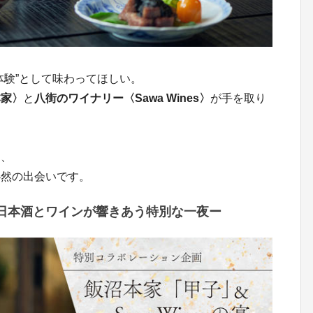
体験”として味わってほしい。
本家〉
と
八街のワイナリー〈Sawa Wines〉
が手を取り
く、
必然の出会いです。
宴ー日本酒とワインが響きあう特別な一夜ー