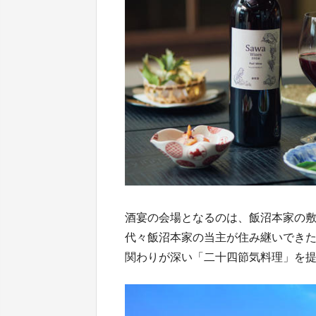
酒宴の会場となるのは、飯沼本家の敷
代々飯沼本家の当主が住み継いできた
関わりが深い「二十四節気料理」を