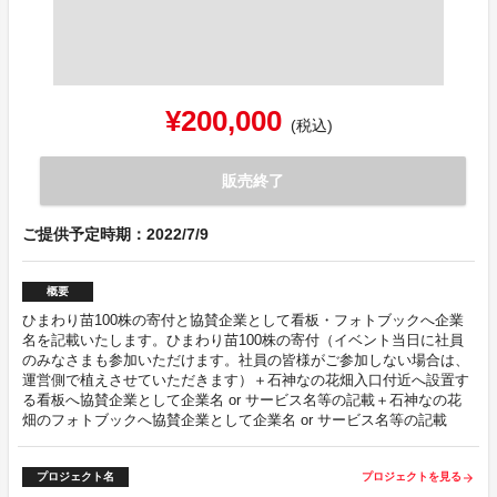
¥200,000
(税込)
販売終了
ご提供予定時期：2022/7/9
概要
ひまわり苗100株の寄付と協賛企業として看板・フォトブックへ企業
名を記載いたします。ひまわり苗100株の寄付（イベント当日に社員
のみなさまも参加いただけます。社員の皆様がご参加しない場合は、
運営側で植えさせていただきます）＋石神なの花畑入口付近へ設置す
る看板へ協賛企業として企業名 or サービス名等の記載＋石神なの花
畑のフォトブックへ協賛企業として企業名 or サービス名等の記載
プロジェクト名
プロジェクトを見る
arrow_forward