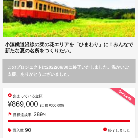
小湊鐵道沿線の菜の花エリアを「ひまわり」に！みんなで
新たな夏の名所をつくりたい。
このプロジェクトは2022/06/30に終了いたしました。温かいご
支援、ありがとうございました。
Success
stars
集まっている金額
¥869,000
(目標 ¥300,000)
289
flag
目標達成率
%
90
watch_later
購入数
終了しました