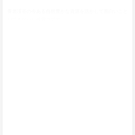
養老渓谷の今ある自然豊かな資源を活かして面白いこと
ができないか模索中です。
趣味はラグビー、競技歴は17年。タックルして自分の
あごを骨折した経験あり。
高橋 洋介
耕すデザイナー。マックブック片手にトラクターを乗り
こなす。
加茂地区での暮らしを次の世代へと引き継いでいくた
め、開宅舎を立ち上げ、「＃空き家に光を」を合言葉