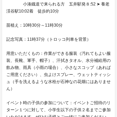
小湊鐡道で来られる方 五井駅発８:52 ➤ 養老
渓谷駅10:02着 徒歩約10分
苗植え：10時30分～11時30分
記念写真：11時37分（トロッコ列車を背景）
用意いただくもの：作業ができる服装（汚れてもよい服
装、長靴、軍手、帽子）、汗拭きタオル、水分補給用の
飲み物、雨具（小雨の場合）、小さなスコップ（あれば
ご用意ください）、虫よけスプレー、ウェットティッシ
ュ（手を洗えるような水栓が石神なの花畑にはありませ
ん）
イベント時の子供の参加について：イベントご招待のリ
ターン１つに対して、小学生以下の子供２名までご参加
いただけます。ぜひお子様とご一緒にご参加ください。