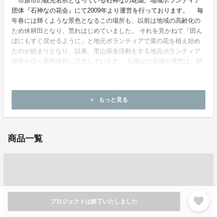
市原市の観光名所となっている石神なの花畑。地域ボランティア
団体『石神なの花会』にて2009年より運営を行っております。 毎
年春には輝くような景色となるこの場所も、以前は地域の高齢化の
ため休耕田となり、荒れはじめていました。 それを見かねて「田ん
ぼにもすぐ戻せるように」と地元ボランティアで菜の花を植え始め
たのが始まりとなり、以来、里山保全活動をする地元ボランティア
団体が日々景観維持に尽力しています。 石神なの花畑の運営は、耕
起からはじまり、種まき、草刈り、刈り取り、天日干し、種採りま
での作業を地元のボランティアで行っています。
もっと見る
add
お問い合わせ：
info@yolobase.jp
商品一覧
favorite
プロジェクトは終了いたしました