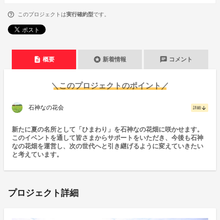
このプロジェクトは
実行確約型
です。
description
stars
chat
概要
新着情報
コメント
＼このプロジェクトのポイント／
石神なの花会
arrow_downward
詳細
新たに夏の名所として「ひまわり」を石神なの花畑に咲かせます。
このイベントを通して皆さまからサポートをいただき、今後も石神
なの花畑を運営し、次の世代へと引き継げるように変えていきたい
と考えています。
プロジェクト詳細