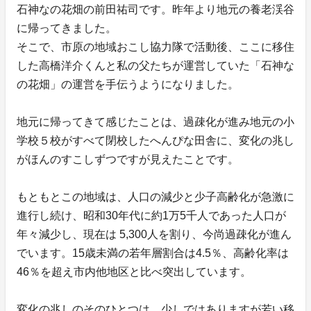
石神なの花畑の前田祐司です。昨年より地元の養老渓谷
に帰ってきました。
そこで、市原の地域おこし協力隊で活動後、ここに移住
した高橋洋介くんと私の父たちが運営していた「石神な
の花畑」の運営を手伝うようになりました。
地元に帰ってきて感じたことは、過疎化が進み地元の小
学校５校がすべて閉校したへんぴな田舎に、変化の兆し
がほんのすこしずつですが見えたことです。
もともとこの地域は、人口の減少と少子高齢化が急激に
進行し続け、昭和30年代に約1万5千人であった人口が
年々減少し、現在は 5,300人を割り、今尚過疎化が進ん
でいます。15歳未満の若年層割合は4.5％、高齢化率は
46％を超え市内他地区と比べ突出しています。
変化の兆しのそのひとつは、少しではありますが若い移