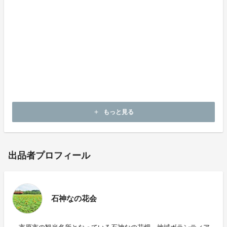
に、空き家の調査、管理、紹介を行う。
「こんなに古い」「こんなに田舎」というネガティブな
思考はもったいないと思うので、「だから良い」という
ポジティブな思考に変えていくことが僕たちのやるべき
ことだと考えています。そして、地元の人にも僕たちの
活動を見て、南部が実は最先端だということに気づいて
もらえればと思っています。
もっと見る
add
出品者プロフィール
石神なの花会