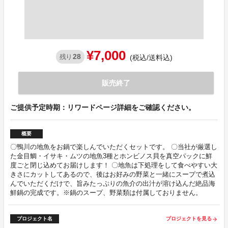
¥7,000
28
残り
(税込/送料込)
販売終了
ご提供予定時期：リワードページ詳細をご確認ください。
概要
〇鴨川の地魚をお鍋で楽しんでいただくセットです。 〇当社が厳選し
た金目鯛・イサキ・ムツの地魚3種とホンビノス貝を真空パックに鮮
度ごと閉じ込めてお届けします！ 〇地魚は下処理をして食べやすい大
きさにカットしてあるので、後はお好みの野菜と一緒にスープで煮込
んでいただくだけで、旨みたっぷりの魚介の出汁が溶け込んだ絶品海
鮮鍋の完成です。※鍋のスープ、野菜類は付属しておりません。
プロジェクト名
プロジェクトを見る
arrow_forward